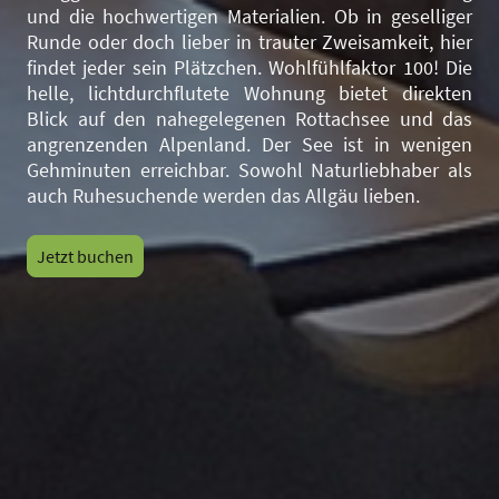
und die hochwertigen Materialien. Ob in geselliger
Runde oder doch lieber in trauter Zweisamkeit, hier
findet jeder sein Plätzchen. Wohlfühlfaktor 100! Die
helle, lichtdurchflutete Wohnung bietet direkten
Blick auf den nahegelegenen Rottachsee und das
angrenzenden Alpenland. Der See ist in wenigen
Gehminuten erreichbar. Sowohl Naturliebhaber als
auch Ruhesuchende werden das Allgäu lieben.
Jetzt buchen